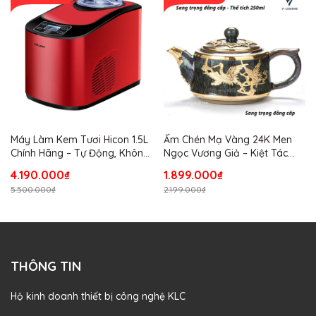
Máy Làm Kem Tươi Hicon 1.5L
Ấm Chén Mạ Vàng 24K Men
Chính Hãng – Tự Động, Không
Ngọc Vương Giả – Kiệt Tác
Cần Đông Trước, Dung Tích
Thủ Công Thượng Lưu Kèm
4.190.000₫
1.899.000₫
Lớn Cho Gia Đình
Hộp Lụa Cao Cấp
5.500.000₫
2.199.000₫
THÔNG TIN
Hộ kinh doanh thiết bị công nghệ KLC