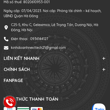
Mã số thuế: 8020610953-001
Ngày cấp: 07/04/2023. Nơi cấp: Phòng tài chính – kế hoạch,
UBND Quận Hà Đông
C25-5, Khu C, Geleximco, Lê Trọng Tấn, Dương Nội, Hà
Đông, Hà Nội
Điện thoại :
0936144127
kinhdoanhnexttech21@gmail.com
LIÊN KẾT NHANH
CHÍNH SÁCH
FANPAGE
HÌNH THỨC THANH TOÁN