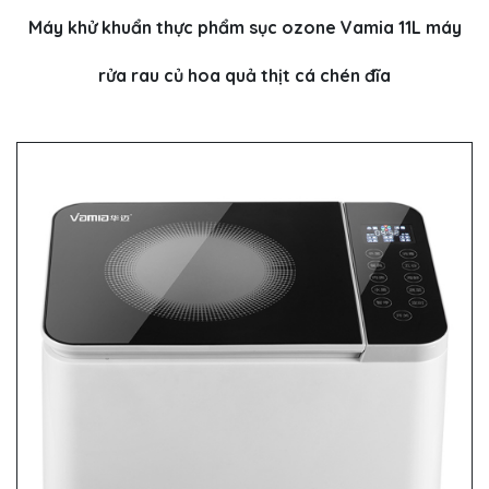
Máy khử khuẩn thực phẩm sục ozone Vamia 11L máy
rửa rau củ hoa quả thịt cá chén đĩa