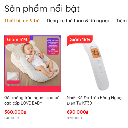
Sản phẩm nổi bật
Thiết bị mẹ & bé
Dụng cụ thể thao & dã ngoại
Tiện 
Giảm 31%
Giảm 16%
Gối chống trào ngược cho bé
Nhiệt Kế Đo Trán Hồng Ngoại
cao cấp LOVE BABY
Điện Tử KF30
580.000₫
690.000₫
840.000₫
820.000₫