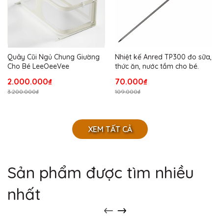
Quây Cũi Ngủ Chung Giường
Nhiệt kế Anred TP300 đo sữa,
Cho Bé LeeOeeVee
thức ăn, nước tắm cho bé.
2.000.000₫
70.000₫
3.200.000₫
109.000₫
XEM TẤT CẢ
Sản phẩm được tìm nhiều
nhất