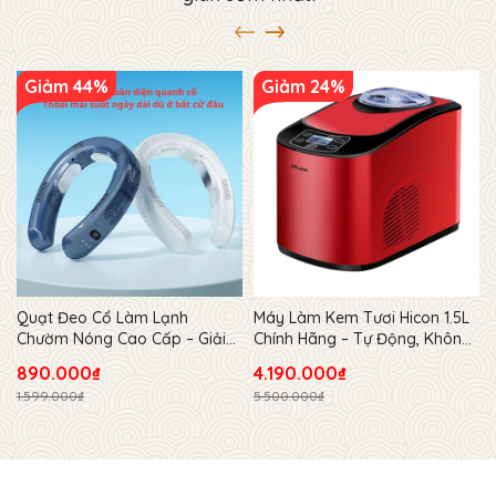
Giảm 44%
Giảm 24%
Quạt Đeo Cổ Làm Lạnh
Máy Làm Kem Tươi Hicon 1.5L
Chườm Nóng Cao Cấp – Giải
Chính Hãng – Tự Động, Không
Pháp Điều Hòa Thân Nhiệt Cá
Cần Đông Trước, Dung Tích
890.000₫
4.190.000₫
Nhân Cho Mùa Hè Và Mùa
Lớn Cho Gia Đình
1.599.000₫
5.500.000₫
Đông