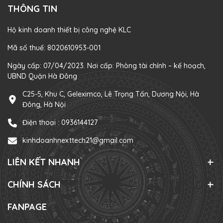
THÔNG TIN
Hộ kinh doanh thiết bị công nghệ KLC
Mã số thuế: 8020610953-001
Ngày cấp: 07/04/2023. Nơi cấp: Phòng tài chính – kế hoạch,
UBND Quận Hà Đông
C25-5, Khu C, Geleximco, Lê Trọng Tấn, Dương Nội, Hà
Đông, Hà Nội
Điện thoại :
0936144127
kinhdoanhnexttech21@gmail.com
LIÊN KẾT NHANH
CHÍNH SÁCH
FANPAGE