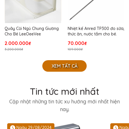
Quây Cũi Ngủ Chung Giường
Nhiệt kế Anred TP300 đo sữa,
Cho Bé LeeOeeVee
thức ăn, nước tắm cho bé.
2.000.000₫
70.000₫
3.200.000₫
109.000₫
XEM TẤT CẢ
Tin tức mới nhất
Cập nhật những tin tức xu hướng mới nhất hiện
nay.
Ngày 29/08/2024
Ngày