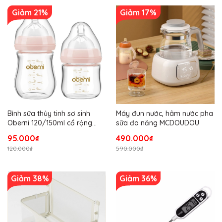
Giảm 21%
Giảm 17%
Bình sữa thủy tinh sơ sinh
Máy đun nước, hâm nước pha
Oberni 120/150ml cổ rộng
sữa đa năng MCDOUDOU
chống sặc sữa
95.000₫
490.000₫
120.000₫
590.000₫
Giảm 38%
Giảm 36%