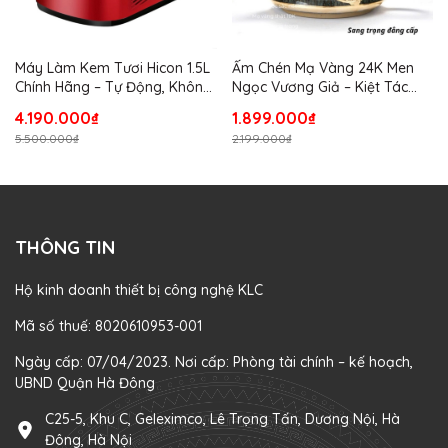
Máy Làm Kem Tươi Hicon 1.5L
Ấm Chén Mạ Vàng 24K Men
Chính Hãng – Tự Động, Không
Ngọc Vương Giả – Kiệt Tác
Cần Đông Trước, Dung Tích
Thủ Công Thượng Lưu Kèm
4.190.000₫
1.899.000₫
Lớn Cho Gia Đình
Hộp Lụa Cao Cấp
5.500.000₫
2.199.000₫
THÔNG TIN
Hộ kinh doanh thiết bị công nghệ KLC
Mã số thuế: 8020610953-001
Ngày cấp: 07/04/2023. Nơi cấp: Phòng tài chính – kế hoạch,
UBND Quận Hà Đông
C25-5, Khu C, Geleximco, Lê Trọng Tấn, Dương Nội, Hà
Đông, Hà Nội