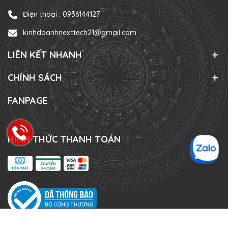
Điện thoại :
0936144127
kinhdoanhnexttech21@gmail.com
LIÊN KẾT NHANH
CHÍNH SÁCH
FANPAGE
HÌNH THỨC THANH TOÁN