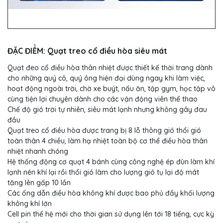
ĐẶC ĐIỂM: Quạt treo cổ điều hòa siêu mát
Quạt đeo cổ điều hòa thân nhiệt được thiết kế thời trang dành
cho những quý cô, quý ông hiện đại dùng ngay khi làm việc,
hoạt động ngoài trời, chờ xe buýt, nấu ăn, tập gym, học tập vô
cùng tiện lợi chuyên dành cho các vận động viên thể thao
Chế độ gió trời tự nhiên, siêu mát lạnh nhưng không gây đau
đầu
Quạt treo cổ điều hòa được trang bị 8 lỗ thông gió thổi gió
toàn thân 4 chiều, làm hạ nhiệt toàn bộ cơ thể điều hòa thân
nhiệt nhanh chóng
Hệ thống động cơ quạt 4 bánh cùng công nghệ ép đùn làm khí
lạnh nén khí lại rồi thổi gió làm cho lượng gió tụ lại độ mát
tăng lên gấp 10 lần
Các ống dẫn điều hòa không khí được bao phủ đầy khối lượng
không khí lớn
Cell pin thế hệ mới cho thời gian sử dụng lên tới 18 tiếng, cực kỳ