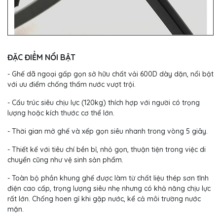
ĐẶC ĐIỂM NỔI BẬT
- Ghế dã ngoại gấp gọn sở hữu chất vải 600D dày dặn, nổi bật
với ưu điểm chống thấm nước vượt trội.
- Cấu trúc siêu chịu lực (120kg) thích hợp với người có trọng
lượng hoặc kích thước cơ thể lớn.
- Thời gian mở ghế và xếp gọn siêu nhanh trong vòng 5 giây.
- Thiết kế với tiêu chí bền bỉ, nhỏ gọn, thuận tiện trong việc di
chuyển cũng như vệ sinh sản phẩm.
- Toàn bộ phần khung ghế được làm từ chất liệu thép sơn tĩnh
điện cao cấp, trọng lượng siêu nhẹ nhưng có khả năng chịu lực
rất lớn. Chống hoen gỉ khi gặp nước, kể cả môi trường nước
mặn.