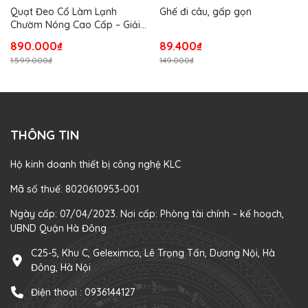
Quạt Đeo Cổ Làm Lạnh
Ghế đi câu, gấp gọn
Chườm Nóng Cao Cấp – Giải
Pháp Điều Hòa Thân Nhiệt Cá
890.000₫
89.400₫
Nhân Cho Mùa Hè Và Mùa
1.599.000₫
149.000₫
Đông
THÔNG TIN
Hộ kinh doanh thiết bị công nghệ KLC
Mã số thuế: 8020610953-001
Ngày cấp: 07/04/2023. Nơi cấp: Phòng tài chính – kế hoạch,
UBND Quận Hà Đông
C25-5, Khu C, Geleximco, Lê Trọng Tấn, Dương Nội, Hà
Đông, Hà Nội
Điện thoại :
0936144127