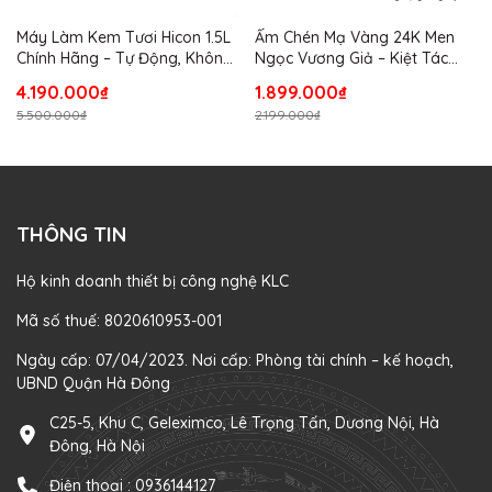
Máy Làm Kem Tươi Hicon 1.5L
Ấm Chén Mạ Vàng 24K Men
Chính Hãng – Tự Động, Không
Ngọc Vương Giả – Kiệt Tác
Cần Đông Trước, Dung Tích
Thủ Công Thượng Lưu Kèm
4.190.000₫
1.899.000₫
Lớn Cho Gia Đình
Hộp Lụa Cao Cấp
5.500.000₫
2.199.000₫
THÔNG TIN
Hộ kinh doanh thiết bị công nghệ KLC
Mã số thuế: 8020610953-001
Ngày cấp: 07/04/2023. Nơi cấp: Phòng tài chính – kế hoạch,
UBND Quận Hà Đông
C25-5, Khu C, Geleximco, Lê Trọng Tấn, Dương Nội, Hà
Đông, Hà Nội
Điện thoại :
0936144127