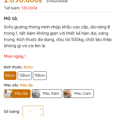
3.400.000₫
Tiết kiệm:
510.000₫
Mô tả:
Sofa giường thông minh nhập khẩu cao cấp, đa năng 8
trong 1, tiết kiệm không gian với thiết kế hiện đại, sang
trọng. Kích thước đa dạng, chịu tải 500kg, chất liệu thép
không gỉ và vải êm ái.
Mua ngay !
Kích thước:
82cm
82cm
128cm
158cm
Màu sắc:
Màu Be
Màu Be
Màu Xám
Màu Cam
Số lượng: