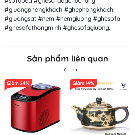
#sofabed #ghesofadachucnang
#giuongphongkhach #ghephongkhach
#giuongsat #nem #nemgiuong #ghesofa
#ghesofathongminh #ghesofagiuong.
Sản phẩm liên quan
Giảm 24%
Giảm 14%